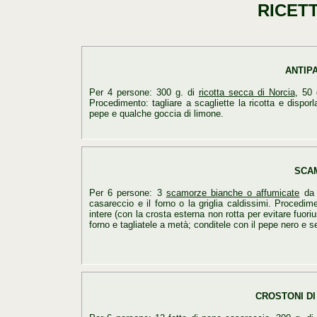
RICETT
ANTIP
Per 4 persone: 300 g. di
ricotta secca di Norcia
, 50
Procedimento: tagliare a scagliette la ricotta e disporl
pepe e qualche goccia di limone.
SCA
Per 6 persone: 3
scamorze bianche o affumicate
da 
casareccio e il forno o la griglia caldissimi. Procedim
intere (con la crosta esterna non rotta per evitare fuori
forno e tagliatele a metà; conditele con il pepe nero e s
CROSTONI D