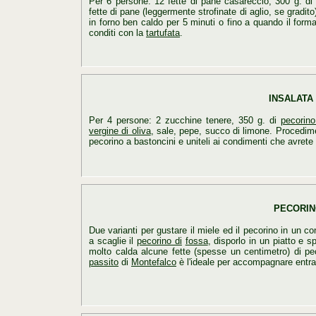
Per 6 persone: 12 fette di pane casareccio, 300 g. d
fette di pane (leggermente strofinate di aglio, se gradito)
in forno ben caldo per 5 minuti o fino a quando il fo
conditi con la
tartufata
.
INSALATA
Per 4 persone: 2 zucchine tenere, 350 g. di
pecorino
vergine di oliva
, sale, pepe, succo di limone. Procediment
pecorino a bastoncini e uniteli ai condimenti che avret
PECORIN
Due varianti per gustare il miele ed il pecorino in un c
a scaglie il
pecorino di
fossa
, disporlo in un piatto e 
molto calda alcune fette (spesse un centimetro) di pe
passito
di
Montefalco
è l'ideale per accompagnare entra