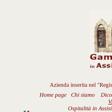
Azienda inserita nel "Regi
H
ome page
C
hi siamo
D
ico
V
Ospitalità in Assis