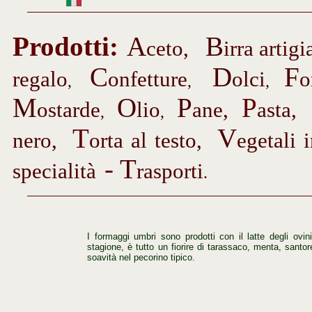
Prodotti
:
A
B
ceto,
irra
artigi
C
D
F
regalo
onfetture
olci
o
,
,
,
M
O
P
P
ostarde
lio
ane,
asta
,
,
,
T
V
nero,
orta al testo,
egetali 
-
T
specialità
rasporti
.
I formaggi umbri sono prodotti con il latte degli ovin
stagione, è tutto un fiorire di tarassaco, menta, santo
soavità nel pecorino tipico.