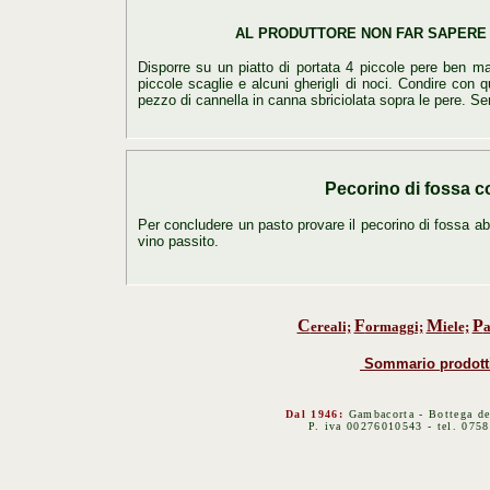
AL PRODUTTORE NON FAR SAPERE
Disporre su un piatto di portata 4 piccole pere ben mat
piccole scaglie e alcuni gherigli di noci. Condire con
pezzo di cannella in canna sbriciolata sopra le pere. S
Pecorino di fossa c
Per concludere un pasto provare il pecorino di fossa a
vino passito.
C
F
M
P
ereali;
ormaggi;
iele;
a
Sommario prodott
Dal 1946:
Gambacorta - Bottega de
P. iva 00276010543 - tel. 075