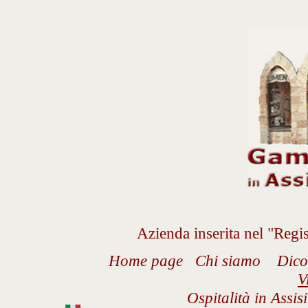
Azienda inserita nel "Regi
H
ome page
C
hi siamo
D
ico
V
Ospitalità in Assis