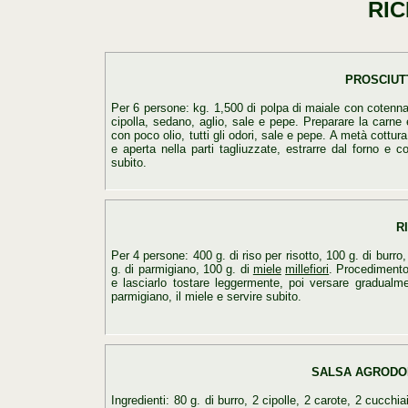
RICET
PROSCIUT
Per 6 persone: kg. 1,500 di polpa di maiale con cotenna
cipolla, sedano, aglio, sale e pepe. Preparare la carne 
con poco olio, tutti gli odori, sale e pepe. A metà cottur
e aperta nella parti tagliuzzate, estrarre dal forno e c
subito.
R
Per 4 persone: 400 g. di riso per risotto, 100 g. di burro
g. di parmigiano, 100 g. di
miele
millefiori
. Procedimento:
e lasciarlo tostare leggermente, poi versare gradualmen
parmigiano, il miele e servire subito.
SALSA AGRODOL
Ingredienti: 80 g. di burro, 2 cipolle, 2 carote, 2 cucchia