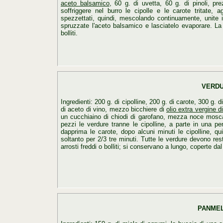
aceto balsamico
, 60 g. di uvetta, 60 g. di pinoli, p
soffriggere nel burro le cipolle e le carote tritate, 
spezzettati, quindi, mescolando continuamente, unite il
spruzzate l'aceto balsamico e lasciatelo evaporare. L
bolliti.
VERDU
Ingredienti: 200 g. di cipolline, 200 g. di carote, 300 g. 
di aceto di vino, mezzo bicchiere di
olio extra vergine di
un cucchiaino di chiodi di garofano, mezza noce moscata
pezzi le verdure tranne le cipolline, a parte in una pe
dapprima le carote, dopo alcuni minuti le cipolline, qui
soltanto per 2/3 tre minuti. Tutte le verdure devono re
arrosti freddi o bolliti; si conservano a lungo, coperte dal l
PANMEL