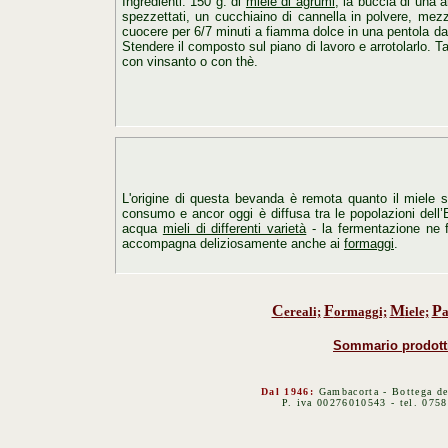
Ingredienti: 150 g. di
miele di agrumi
, la buccia di una a
spezzettati, un cucchiaino di cannella in polvere, mez
cuocere per 6/7 minuti a fiamma dolce in una pentola d
Stendere il composto sul piano di lavoro e arrotolarlo. Ta
con
vinsanto o con thè.
L'origine di questa bevanda è remota quanto il miele st
consumo e ancor oggi è diffusa tra le popolazioni dell’
acqua
mieli di differenti varietà
- la fermentazione ne f
accompagna deliziosamente anche ai
formaggi
.
C
F
M
P
ereali;
ormaggi;
iele;
a
Sommario prodott
Dal 1946:
Gambacorta - Bottega de
P. iva 00276010543 - tel. 075