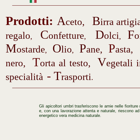
Prodotti
:
A
B
ceto,
irra
artigi
C
D
F
regalo
onfetture
olci
o
,
,
,
M
O
P
P
ostarde
lio
ane,
asta
,
,
,
T
V
nero,
orta al testo,
egetali 
-
T
specialità
rasporti
.
Gli apicoltori umbri trasferiscono le arnie nelle fioritu
e, con una lavorazione attenta e naturale, riescono ad 
energetico vera medicina naturale.